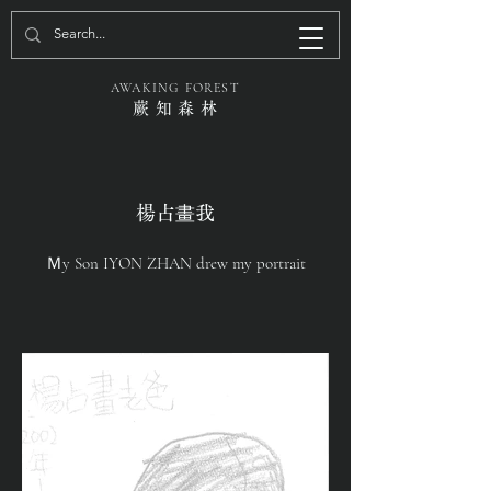
AWAKING FOREST
蕨 知 森 林
楊占畫我
Ｍy Son IYON ZHAN drew my portrait