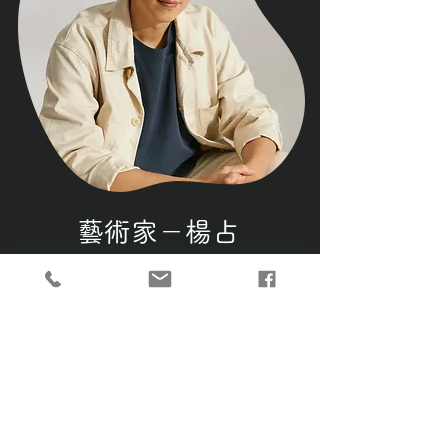
藝術家－楊占
IYON ZHAN
楊占作品
【神獸系列－天地相逢】
為總統蔡英
文出訪當地國慶致贈史瓦帝尼國王之邦交禮
品，象徵兩國友好。
VIEW