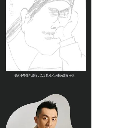
​楊占小學五年級時，為父親楊柏林畫的素描肖像。